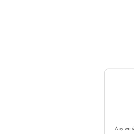
Dodatkowe funkcje
Stoper
Koperta i tarcza
Kolor koperty
Srebrny
Kolor tarczy
Czarny
Koperta
Stal nierdzewna
Szkiełko
Mineralne
Rodzaj tarczy
Analogowa
Kształ zegarka
Aby wejś
Okrągły