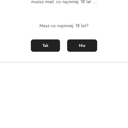
musisz mieć co najmniej 18 lat ...
Masz co najmniej 18 lat?
Tak
Nie
limetrach
Produkty
Produkty
Polecane
Podobne produkty
o
o
statusie:
statusie: