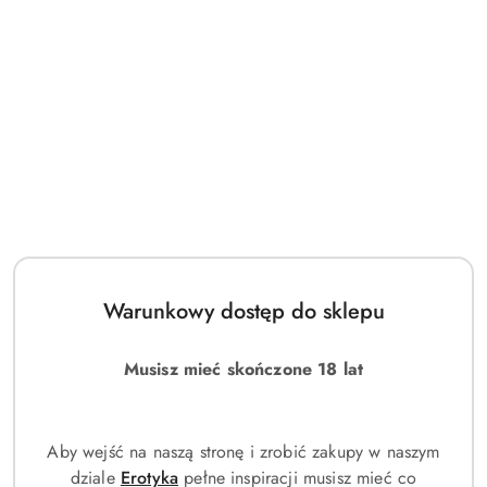
Przejdź do treści głównej
Przejdź do wyszukiwarki
Przejdź do moje konto
Przejdź do menu głównego
Przejdź do stopki
Darmowa dostawa od 189 PLN
Moje konto
Bazy pod makijaż
Liczba produktów:
0
Kategorie
Filtruj
Warunkowy dostęp do sklepu
Brak produktów do wyświetlenia
Musisz mieć skończone 18 lat
Aby wejść na naszą stronę i zrobić zakupy w naszym
dziale
Erotyka
pełne inspiracji musisz mieć co