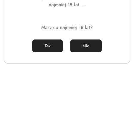
najmniej 18 lat ...
Dane adresowe
Sklep
Masz co najmniej 18 lat?
Strefa klienta
Tak
Nie
Informacje
Sklep internetowy na oprogramowaniu