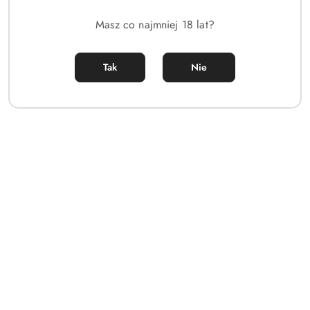
Masz co najmniej 18 lat?
Tak
Nie
PRODUKT NIEDOSTĘPNY
ZEGARĘK MĘSKI FESTINA
CHRONO SPORT 20541/4 +
BOX
(0)
902.00
Cena:
Dane adresowe