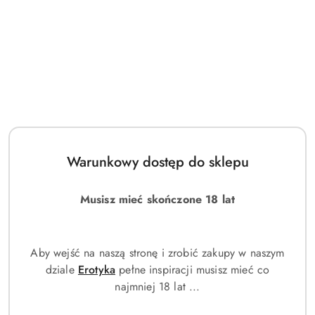
Warunkowy dostęp do sklepu
Zegarek Festina THE
Zegarek Festina THE
ORIGINALS 20330/5
ORIGINALS 20661/2
Musisz mieć skończone 18 lat
(0)
(0)
827.00
800.00
Cena:
Cena:
Aby wejść na naszą stronę i zrobić zakupy w naszym
dziale
Erotyka
pełne inspiracji musisz mieć co
najmniej 18 lat ...