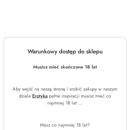
Warunkowy dostęp do sklepu
ZEGAREK DAMSKI RUBICON
SMARTWATCH DAMSKI
RNBD76 - czarne/rosegold
Rubicon RNBE64 -
Musisz mieć skończone 18 lat
(zr640d)
CIŚNIENIOMIERZ,
(0)
(0)
PULSOKSYMETR (sr013d)
203.00
176.00
Cena:
Cena:
Aby wejść na naszą stronę i zrobić zakupy w naszym
dziale
Erotyka
pełne inspiracji musisz mieć co
najmniej 18 lat ...
Masz co najmniej 18 lat?