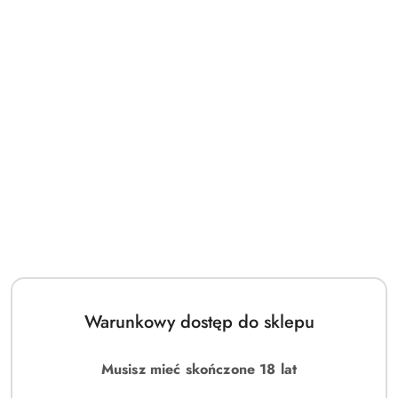
Tester Lancaster 365 Skin
Tester Lancaster 365 Skin
Repair Liposomal Cellular Eye
Repair Liposomal Cellular Eye
Serum 15ml
Serum 15ml
(0)
(0)
100.00
92.00
Cena:
Cena:
Warunkowy dostęp do sklepu
Musisz mieć skończone 18 lat