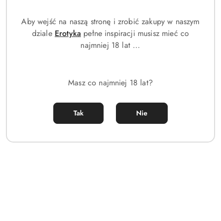
Aby wejść na naszą stronę i zrobić zakupy w naszym
dziale
Erotyka
pełne inspiracji musisz mieć co
najmniej 18 lat ...
Tester Lancaster 365 Skin
Tester Lancaster 365 Skin
Repair Liposomal Cellular
Repair Rich Day Cream Spf15
Serum 50ml
50ml
Masz co najmniej 18 lat?
(0)
(0)
108.00
154.00
Cena:
Cena:
Tak
Nie