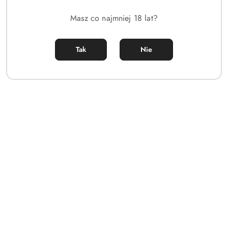
Masz co najmniej 18 lat?
Tak
Nie
Collistar Puro Smalto Nail
Lacquer 700 Tortora 10ml
(0)
37.00
Cena:
Dane adresowe