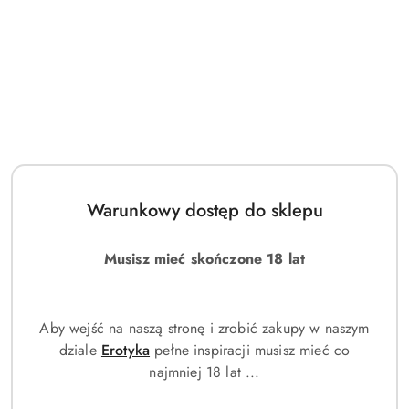
Warunkowy dostęp do sklepu
Collistar Puro Smalto Nail
Collistar Puro Smalto Nail
Lacquer 301 Pure Crystal
Lacquer 313 Nero Intenso
10ml
10ml
Musisz mieć skończone 18 lat
(0)
(0)
38.00
37.00
Cena:
Cena:
Aby wejść na naszą stronę i zrobić zakupy w naszym
dziale
Erotyka
pełne inspiracji musisz mieć co
najmniej 18 lat ...