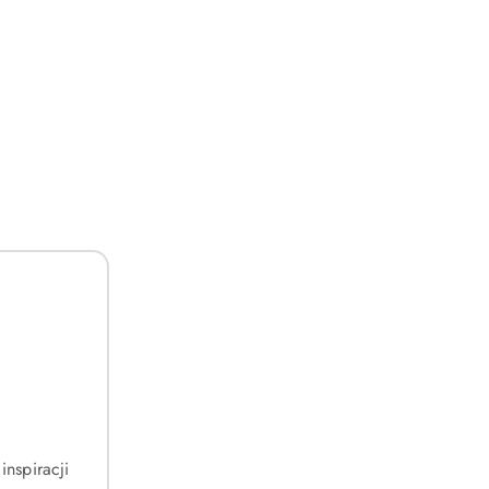
DO KOSZYKA
resso 2 X 0,2
Sisley Le Phyto Rouge 20 Rose Portofino 3,4g
(0)
197.00
Cena:
inspiracji