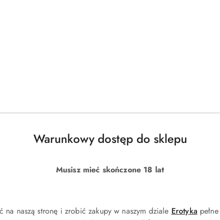
DO KOSZYKA
DO KOSZYKA
nt Perfection 4C Honey 30ml
Sisley Phyto-Sourcils Design 6 Esp
g
)
(0)
218.00
Cena:
Warunkowy dostęp do sklepu
Musisz mieć skończone 18 lat
ć na naszą stronę i zrobić zakupy w naszym dziale
Erotyka
pełne 