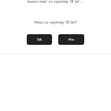
musisz mieć co najmniej 18 lat ...
Masz co najmniej 18 lat?
Tak
Nie
DO KOSZYKA
DO KOSZYKA
nc Targeted Dark Spot Corrector
Sisley Sisleya L`Integral Anti-Age A
Serum 30ml
)
(0)
1787.00
Cena: