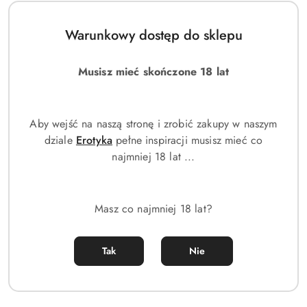
Warunkowy dostęp do sklepu
Musisz mieć skończone 18 lat
Aby wejść na naszą stronę i zrobić zakupy w naszym
dziale
Erotyka
pełne inspiracji musisz mieć co
najmniej 18 lat ...
Leżak Ogrodowy LE05SZ –
Huśtawka ogrodowa bocianie
Regulowany, Wodoodporny, z
gniazdo dla dzieci 100 cm
Podłokietnikami
(0)
(0)
Masz co najmniej 18 lat?
239.00
109.00
Cena:
Cena:
Tak
Nie