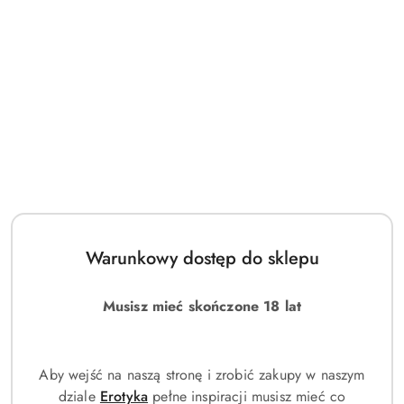
Zestaw dwóch kosmetyczek
Zestaw dwóch kosmetyczek
damskich ze skóry
damskich ze skóry
ekologicznej - Rovicky
ekologicznej - Rovicky
(0)
(0)
37.00
37.00
Cena:
Cena:
Warunkowy dostęp do sklepu
Musisz mieć skończone 18 lat
Aby wejść na naszą stronę i zrobić zakupy w naszym
dziale
Erotyka
pełne inspiracji musisz mieć co
Zestaw dwóch kosmetyczek
Zestaw organizerów