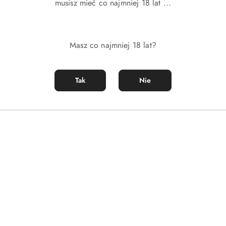
musisz mieć co najmniej 18 lat ...
Masz co najmniej 18 lat?
Tak
Nie
DO KOSZYKA
DO KOSZYKA
ortfel męski w czarnym kolorze
Duży, skórzany portfel męski w cza
nętrznego - Peterson
zamykany zatrzaskiem - Peterson
)
(0)
110.00
Cena: