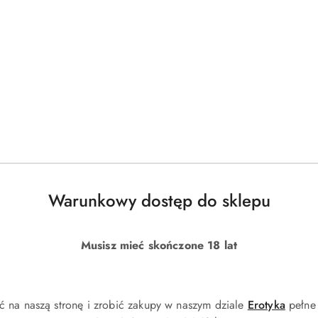
DO KOSZYKA
DO KOSZYKA
portfel męski w brązowym kolorze
Duży, skórzany portfel męski w cza
kiem - Peterson
Peterson
)
(0)
110.00
Cena:
Warunkowy dostęp do sklepu
Musisz mieć skończone 18 lat
ć na naszą stronę i zrobić zakupy w naszym dziale
Erotyka
pełne 