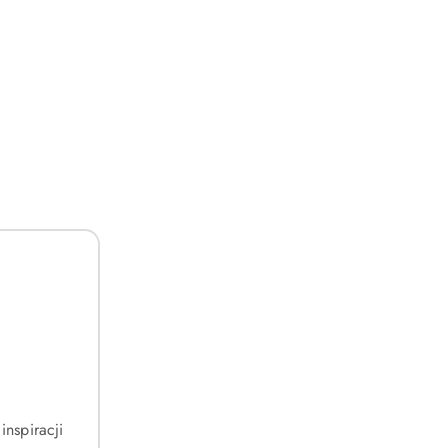
DO KOSZYKA
rnym kolorze -
Duży, skórzany portfel męski w czarnym kolorze
bez zapięcia zewnętrznego - Peterson
(0)
110.00
Cena:
inspiracji