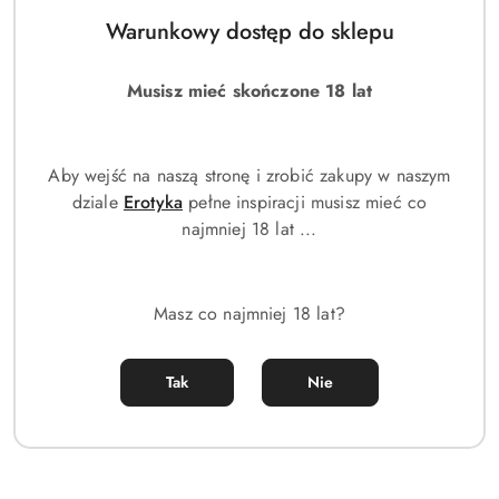
Warunkowy dostęp do sklepu
Serum brązujące w kroplach z
Serum w kroplach
Musisz mieć skończone 18 lat
yuzu promienny blask skóry
spowalniające starzenie z
muśniętej słońcem
astaksantyną i białą herbatą
(0)
(0)
Aby wejść na naszą stronę i zrobić zakupy w naszym
59.00
59.00
Cena:
Cena:
dziale
Erotyka
pełne inspiracji musisz mieć co
najmniej 18 lat ...
Masz co najmniej 18 lat?
Tak
Nie