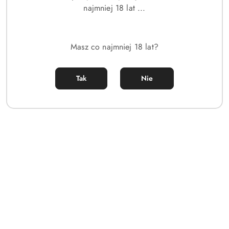
najmniej 18 lat ...
Masz co najmniej 18 lat?
Tak
Nie
Lacoste L'Homme Lacoste |
Lacoste Pour Homme |
Perfumy inspirowane z
Francuskie perfumy
feromonami
inspirowane z feromonami
(0)
(0)
44.00
44.00
Cena:
Cena: