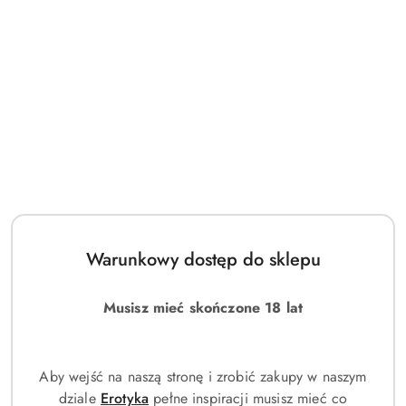
Cena:
Cena:
Lacoste Essential Sport |
Lacoste Elegance | Francuskie
Warunkowy dostęp do sklepu
Perfumy inspirowane z
perfumy inspiracja z
feromonami
feromonami
Musisz mieć skończone 18 lat
(0)
(0)
44.00
44.00
Cena:
Cena:
Aby wejść na naszą stronę i zrobić zakupy w naszym
dziale
Erotyka
pełne inspiracji musisz mieć co