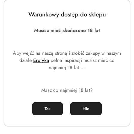
Warunkowy dostęp do sklepu
Musisz mieć skończone 18 lat
Aby wejść na naszą stronę i zrobić zakupy w naszym
dziale
Erotyka
pełne inspiracji musisz mieć co
najmniej 18 lat ...
Zegarek Męski Casio MTP-
ZEGAREK MĘSKI CASIO MTP-
V006D-2B + BOX
V006D-7B2 (zd210e) + BOX
Masz co najmniej 18 lat?
(0)
(0)
170.00
155.00
Cena:
Cena:
Tak
Nie