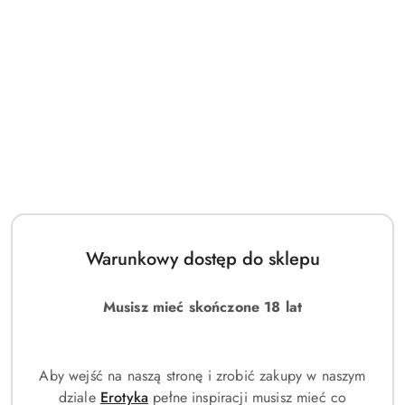
dynamiczny wygląd zegarka. Producent inspirował się
kolorami wykorzystywanymi w nowoczesnej odzieży i
akcesoriach sportowych, dzięki czemu model prezentuje się
niezwykle świeżo i nowocześnie.
Koperta oraz pasek zostały wykonane z wysokiej jakości
żywicy, w tym z wykorzystaniem nowoczesnych materiałów
pochodzenia biologicznego, które pomagają ograniczać
wpływ produkcji na środowisko. Konstrukcja Shock Resistant
skutecznie chroni mechanizm przed wstrząsami, uderzeniami i
codziennymi przeciążeniami, dzięki czemu zegarek sprawdzi
się zarówno podczas aktywności sportowych, jak i w
codziennym użytkowaniu. Wodoszczelność na poziomie 200
Warunkowy dostęp do sklepu
metrów pozwala bez obaw korzystać z zegarka podczas
pływania, uprawiania sportów wodnych czy rekreacyjnego
Musisz mieć skończone 18 lat
nurkowania. Całość zabezpiecza odporne na zarysowania
szkło mineralne, które chroni tarczę przed uszkodzeniami
mechanicznymi.
Aby wejść na naszą stronę i zrobić zakupy w naszym
dziale
Erotyka
pełne inspiracji musisz mieć co
Model wyposażono w precyzyjny mechanizm kwarcowy z