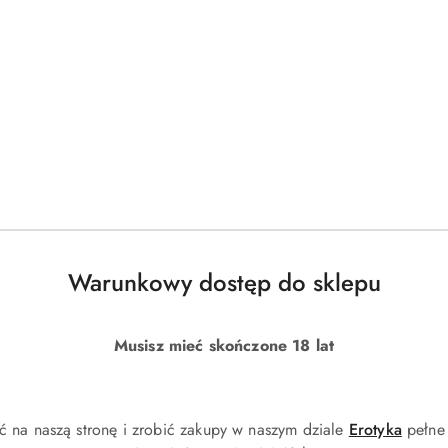
DO KOSZYKA
DO KOSZYKA
obs Dot Edp 100ml
Tester Marc Jacobs Perfect Edt 10
)
(0)
223.00
Cena:
Warunkowy dostęp do sklepu
Musisz mieć skończone 18 lat
ć na naszą stronę i zrobić zakupy w naszym dziale
Erotyka
pełne 