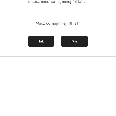
musisz mieć co najmniej 18 lat ...
Masz co najmniej 18 lat?
Tak
Nie
DO KOSZYKA
DO KOSZYKA
bs Daisy Wild Eau So Intense
Próbka Marc Jacobs Perfect Intens
)
(0)
3.00
Cena: