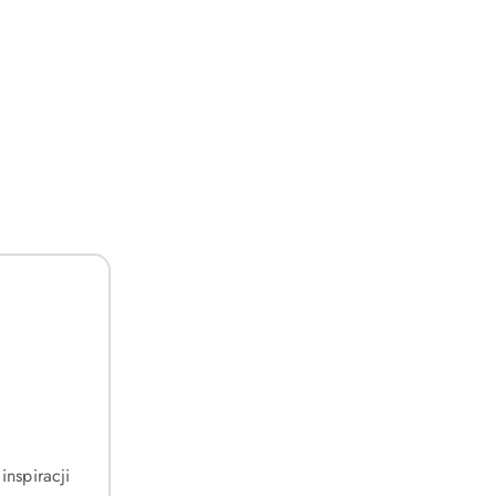
DO KOSZYKA
0ml With Cap
Tester Marc Jacobs Daisy Love Glow Edt 50ml
(0)
129.00
Cena:
inspiracji