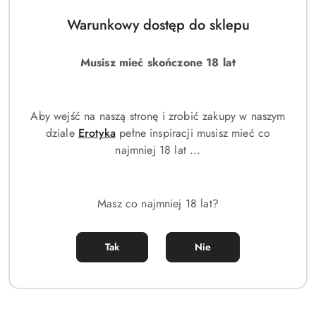
Warunkowy dostęp do sklepu
Musisz mieć skończone 18 lat
Aby wejść na naszą stronę i zrobić zakupy w naszym
dziale
Erotyka
pełne inspiracji musisz mieć co
najmniej 18 lat ...
Erotyczna mgiełka do ciała
zapachowa sex 100ml
Masz co najmniej 18 lat?
(0)
139.00
Cena:
Tak
Nie