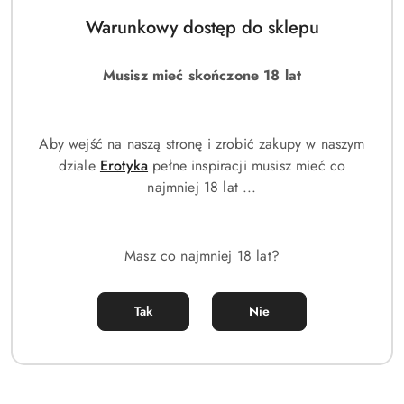
(0)
(0)
Warunkowy dostęp do sklepu
44.00
44.00
Cena:
Cena:
Musisz mieć skończone 18 lat
Aby wejść na naszą stronę i zrobić zakupy w naszym
dziale
Erotyka
pełne inspiracji musisz mieć co
najmniej 18 lat ...
Masz co najmniej 18 lat?
Lacoste L'Homme Lacoste |
Lacoste Pour Homme |
Tak
Nie
Perfumy inspirowane z
Francuskie perfumy
feromonami
inspirowane z feromonami
(0)
(0)
44.00
44.00