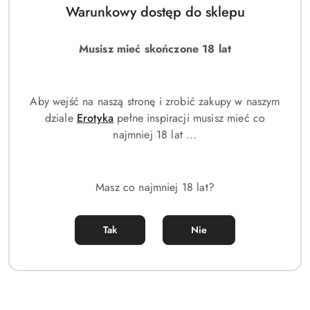
Warunkowy dostęp do sklepu
Dezodorant Męski Camara
Camara Vamos Voyage Elixir
Vamos Leather 200ml –
Pour Homme - Trwały
Wyrazisty Skórzany Zapach
Dezodorant 200ml
Musisz mieć skończone 18 lat
(0)
(0)
16.00
16.00
Cena:
Cena:
Aby wejść na naszą stronę i zrobić zakupy w naszym
dziale
Erotyka
pełne inspiracji musisz mieć co
najmniej 18 lat ...
Masz co najmniej 18 lat?
Tak
Nie
Camara Trojan Power Edp
Camara Lana Dazzle Edp
100ml
100ml