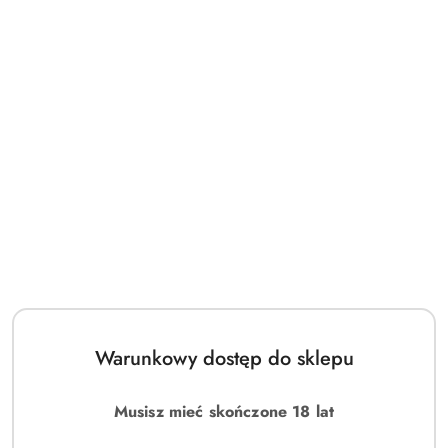
Czym są perfumy arabskie?
Czym są perfumy inspirowane?
Czy perfumy arabskie są odpowiednie dla
kobiet?
Czy perfumy arabskie są odpowiednie dla
mężczyzn?
Warunkowy dostęp do sklepu
Czy perfumy inspirowane są trwałe?
Musisz mieć skończone 18 lat
Jak aplikować perfumy?