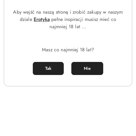
Aby wejść na naszą stronę i zrobić zakupy w naszym
dziale
Erotyka
pełne inspiracji musisz mieć co
Czy perfumy arabskie są bardzo intensywne?
najmniej 18 lat ...
Jak wybrać pierwsze perfumy arabskie?
Masz co najmniej 18 lat?
Czym różnią się perfumy arabskie od
Tak
Nie
europejskich?
Dlaczego perfumy pachną inaczej na każdej
osobie?
Jakie marki perfum arabskich są
najpopularniejsze?