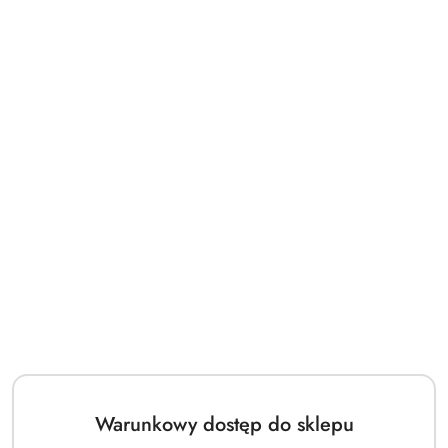
Tester Orientica Luxury
Orientica Luxury Collection
Collection Royal Bleu Edp
Royal Bleu Edp 80ml
80ml
(0)
(0)
229.00
292.00
Cena:
Cena:
Warunkowy dostęp do sklepu