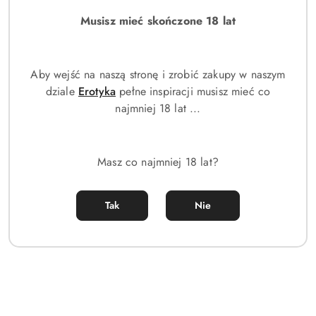
Musisz mieć skończone 18 lat
Aby wejść na naszą stronę i zrobić zakupy w naszym
dziale
Erotyka
pełne inspiracji musisz mieć co
najmniej 18 lat ...
Orientica Luxury Collection
Orientica Luxury Collection
Royal Amber Edp 80ml
Velvet Gold Edp 80ml
Masz co najmniej 18 lat?
(0)
(0)
323.00
292.00
Cena:
Cena:
Tak
Nie