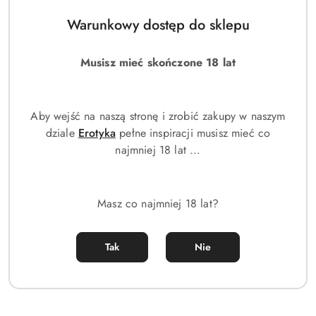
Warunkowy dostęp do sklepu
Musisz mieć skończone 18 lat
Aby wejść na naszą stronę i zrobić zakupy w naszym
dziale
Erotyka
pełne inspiracji musisz mieć co
najmniej 18 lat ...
Murad Hydration Nutrient
Charged Water Gel 50ml
Masz co najmniej 18 lat?
(0)
231.00
Cena:
Tak
Nie