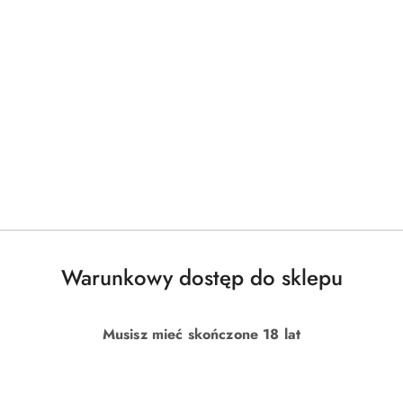
Warunkowy dostęp do sklepu
Musisz mieć skończone 18 lat
DO KOSZYKA
DO KOSZYKA
owa EMILY STORAGE BOX 280L
Skrzynia ogrodowa Emily 280L –
pojemnik na poduszki i narzędzia
)
(0)