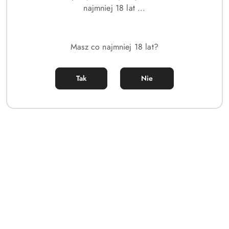
najmniej 18 lat ...
Dane adresowe
Sklep
Masz co najmniej 18 lat?
Strefa klienta
Tak
Nie
Informacje
Sklep internetowy na oprogramowaniu