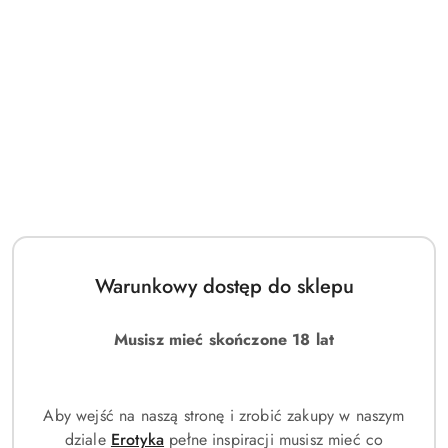
Przejdź do treści głównej
Przejdź do wyszukiwarki
Przejdź do moje konto
Przejdź do menu głównego
Przejdź do stopki
Darmowa dostawa od 189 PLN
Moje konto
Opaski kosmetyczne
Liczba produktów:
0
Kategorie
Filtruj
Warunkowy dostęp do sklepu
Brak produktów do wyświetlenia
Musisz mieć skończone 18 lat
Aby wejść na naszą stronę i zrobić zakupy w naszym
dziale
Erotyka
pełne inspiracji musisz mieć co