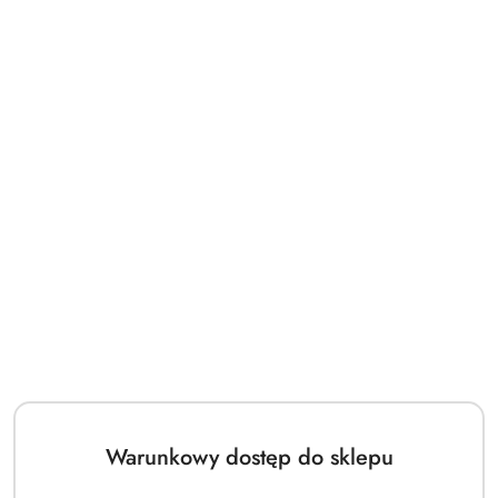
Hamak ogrodowy 1-osobowy XL 180x150 cm biało-niebieski ze
stelażem drewnianym KR48
59.00
Cena:
Warunkowy dostęp do sklepu