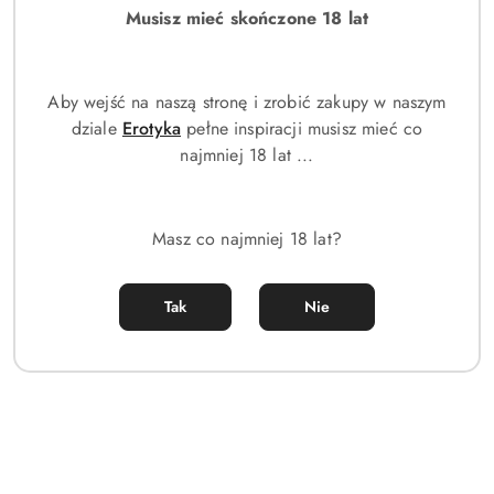
Musisz mieć skończone 18 lat
Aby wejść na naszą stronę i zrobić zakupy w naszym
dziale
Erotyka
pełne inspiracji musisz mieć co
najmniej 18 lat ...
Masz co najmniej 18 lat?
Tak
Nie
ZEGAREK MĘSKI DIESEL Griffed Chronograph DZ4656 + BOX
519.00
Cena: