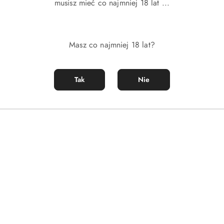
musisz mieć co najmniej 18 lat ...
Produkty
Produkty
Polecane
Podobne produkty
Masz co najmniej 18 lat?
o
o
Tak
Nie
statusie:
statusie: