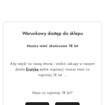
Warunkowy dostęp do sklepu
Musisz mieć skończone 18 lat
Aby wejść na naszą stronę i zrobić zakupy w naszym
dziale
Erotyka
pełne inspiracji musisz mieć co
najmniej 18 lat ...
Masz co najmniej 18 lat?
Hamak ogrodowy 1-osobowy XL 180x150 cm biało-niebieski ze
stelażem drewnianym KR48