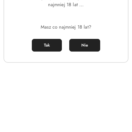
najmniej 18 lat ...
Pozwalają one sprawdzić:
rozwój kompozycji,
Masz co najmniej 18 lat?
intensywność,
równowagę pomiędzy nutami,
trwałość.
Tak
Nie
Dzięki temu można szybko porównywać różne wersje
receptury.
Testowanie na skórze
Dopiero po pozytywnej ocenie na blotterach zapach trafia na
skórę.
To niezwykle ważny etap, ponieważ każda skóra ma
indywidualne właściwości.
Na odbiór perfum wpływają między innymi: