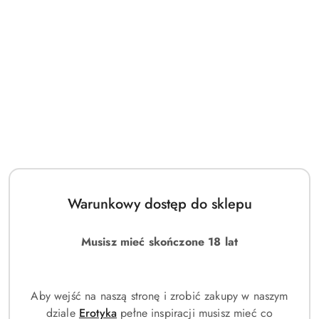
paczula,
drzewo sandałowe,
cedr,
oud,
wetiweria.
To właśnie baza pozostaje na skórze najdłużej.
Tabela – Piramida zapachowa
Warstwa
Czas wyczuwalności
F
Warunkowy dostęp do sklepu
Głowa
5–20 minut
P
Serce
20 minut – 4 godziny
C
Musisz mieć skończone 18 lat
Baza
od 2 godzin do końca trwałości
G
Testowanie na blotterach
Aby wejść na naszą stronę i zrobić zakupy w naszym
Pierwsze oceny zapachu odbywają się na specjalnych
dziale
Erotyka
pełne inspiracji musisz mieć co
paskach papierowych, nazywanych blotterami.