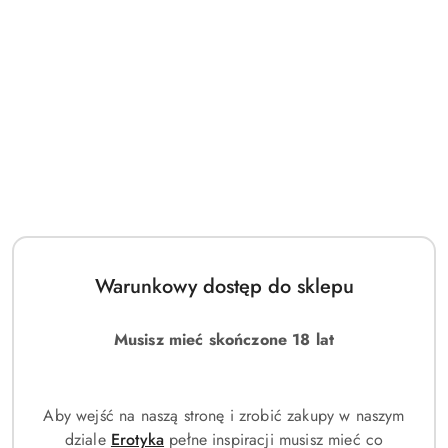
cena:
1786.00
Zarejestruj się, aby otrzymać za ten zakup 1786 punktów
lojalnościowych.
Ilość
szt.
Warunkowy dostęp do sklepu
Do koszyka
Musisz mieć skończone 18 lat
Zamówienie telefoniczne: +48 453 559 870
Zostaw telefon
Dostępność
Aby wejść na naszą stronę i zrobić zakupy w naszym
Wysyłka w ciągu:
24 godziny
i
dziale
Erotyka
pełne inspiracji musisz mieć co