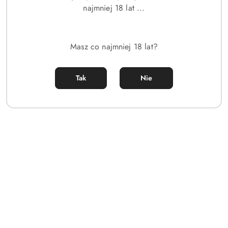
Wyślij
Cena przesyłki:
0
dostawa
najmniej 18 lat ...
EAN:
4974374344779
Masz co najmniej 18 lat?
Tak
Nie
OPIS
PARAMETRY
OPINIE
ZADAJ
PRODUKTU
(0)
PYTANIE
OPIS
Citizen CA4664-60W to męski zegarek stworzony dla osób
ceniących połączenie sportowego charakteru,
zaawansowanych funkcji oraz niezawodnej technologii.
Model należy do renomowanej kolekcji Promaster Sky,
inspirowanej światem lotnictwa i przeznaczonej dla
użytkowników prowadzących aktywny tryb życia. Wyrazista