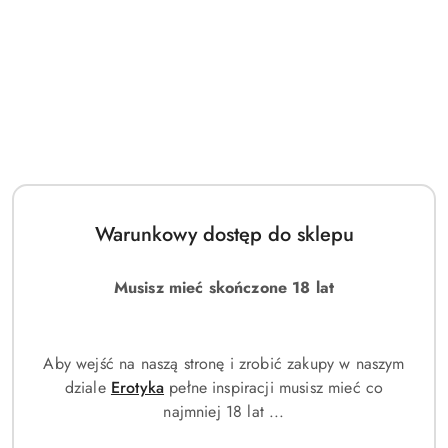
Bransoleta: Stal szlachetna
Szkło: mineralne
Klasa wodoszczelności: WR50m
WYMIARY:
szerokość bransolety: 22mm
szerokość koperty: 42mm
grubość koperty: 14mm
maksymalny obwód: 210mm
Warunkowy dostęp do sklepu
KOLORYSTYKA:
tarcza: biała
Musisz mieć skończone 18 lat
bransoleta: srebna
koperta: srebna
Aby wejść na naszą stronę i zrobić zakupy w naszym
dziale
Erotyka
pełne inspiracji musisz mieć co
najmniej 18 lat ...