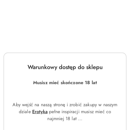
Zamówienie telefoniczne: +48 453 559 870
Zostaw telefon
Dostępność
Wysyłka w ciągu:
24 godziny
i
Wyślij
Cena przesyłki:
0
dostawa
EAN:
13205152061
Warunkowy dostęp do sklepu
Musisz mieć skończone 18 lat
OPIS
PARAMETRY
OPINIE
ZADAJ
PRODUKTU
(0)
PYTANIE
Aby wejść na naszą stronę i zrobić zakupy w naszym
dziale
Erotyka
pełne inspiracji musisz mieć co
najmniej 18 lat ...
OPIS