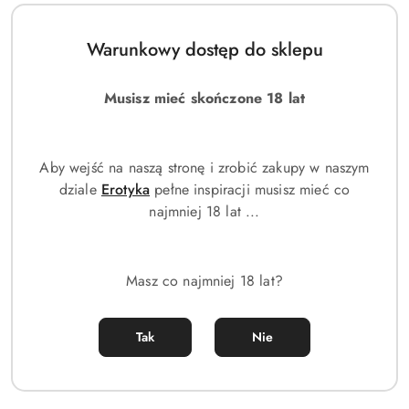
Warunkowy dostęp do sklepu
Musisz mieć skończone 18 lat
Aby wejść na naszą stronę i zrobić zakupy w naszym
dziale
Erotyka
pełne inspiracji musisz mieć co
najmniej 18 lat ...
ZEGAREK MĘSKI DIESEL Griffed Chronograph DZ4656 + BOX
Masz co najmniej 18 lat?
519.00
Cena:
Tak
Nie