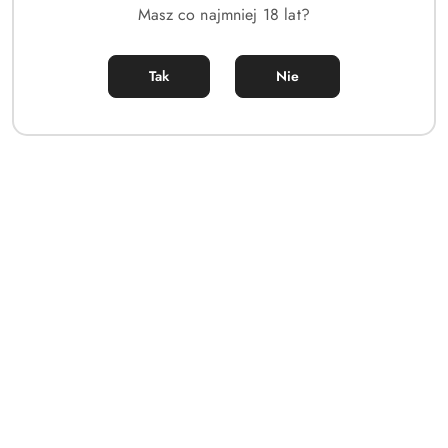
Masz co najmniej 18 lat?
Creed - Aventus | Perfumy inspirowane oryginałem
Tak
Nie
29.00
Cena: