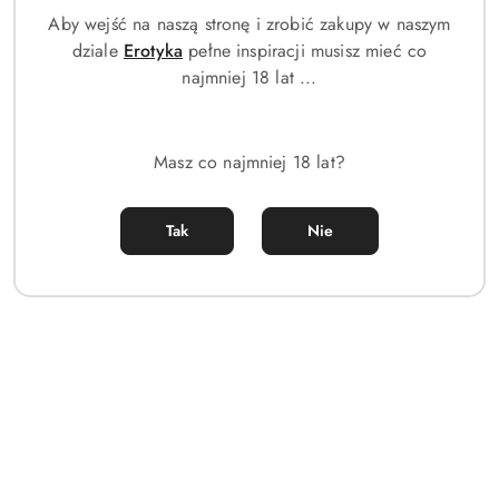
Citizen FE2110-14E to nie tylko zegarek, ale również stylowy
Aby wejść na naszą stronę i zrobić zakupy w naszym
dodatek, który podkreśla indywidualny charakter i dobry gust
dziale
Erotyka
pełne inspiracji musisz mieć co
właścicielki. To idealny wybór dla kobiet, które szukają
najmniej 18 lat ...
elegancji w nowoczesnym, praktycznym wydaniu.
SPECYFIKACJA
Masz co najmniej 18 lat?
Mechanizm: Solarny
Koperta: Stal szlachetna
Tak
Nie
Szkło: mineralne
Klasa wodoszczelności: WR100
WYMIARY:
szerokość paska: 16mm
szerokość koperty: 32mm
grubość koperty: 9mm
maksymalny obwód: 190mm
KOLORYSTYKA: