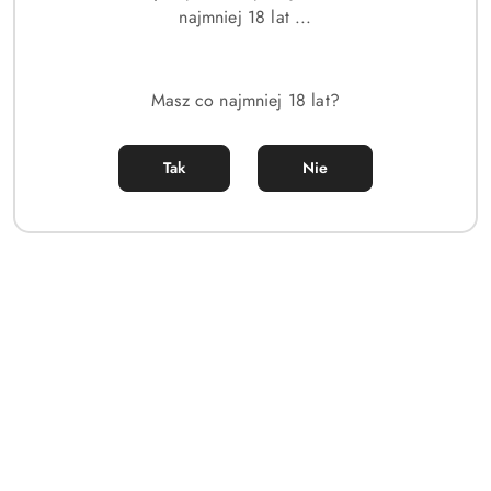
najmniej 18 lat ...
Masz co najmniej 18 lat?
Tak
Nie
CALVIN
KLEIN
(0)
Zegarek Damski CALVIN KLEIN Iconic
Mesh 25200034 + BOX
Symbol:
25200034