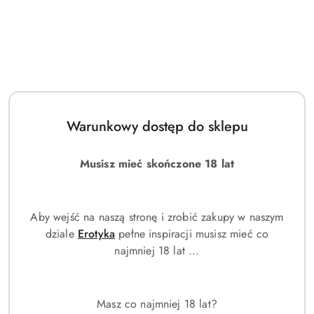
OPIS:
Zegarek męski Emporio Armani Aviator Meccanico AR60026
jest przykładem eleganckiego, klasycznego zegarka
automatycznego. Samoczynnie nakręca się, wykorzystując
energię kinetyczną powstającą podczas ruchów ręki. Kopertę
wykonano z wysokiej jakości stali szlachetnej. Tarcza typu
Warunkowy dostęp do sklepu
skeleton umożliwia nam obserwację pracy mechanizmu,
znajdziemy na niej także wskazanie czasu dobowego. Pasek
Musisz mieć skończone 18 lat
ze skóry naturalnej w kolorze czarnym zapewnia elegancje
oraz swobodę noszenia. Zegarek Emporio Armani AR60026
będzie idealnym dodatkiem do męskiej garderoby.
Aby wejść na naszą stronę i zrobić zakupy w naszym
Klasa wodoszczelności czasomierza to WR50, co gwarantuje
dziale
Erotyka
pełne inspiracji musisz mieć co
szczelność zegarka w przypadku drobnych zachlapań.
najmniej 18 lat ...
SPECYFIKACJA:
Masz co najmniej 18 lat?
Mechanizm automatyczny