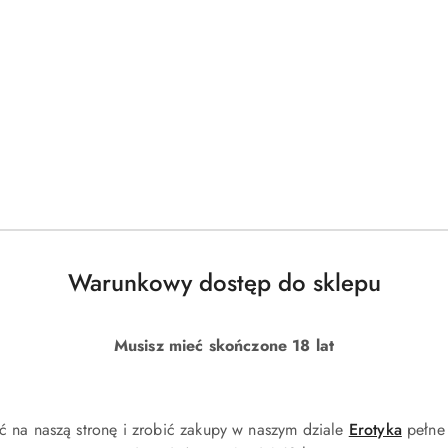
Produkty
Produkty
Polecane
Podobne produkty
o
o
statusie:
statusie:
Warunkowy dostęp do sklepu
Musisz mieć skończone 18 lat
ć na naszą stronę i zrobić zakupy w naszym dziale
Erotyka
pełne 