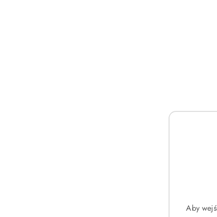
Pomiń karuzelę produktów
Aby wejś