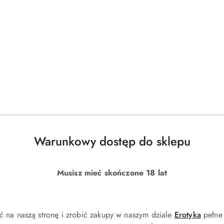
 w zestawie
Warunkowy dostęp do sklepu
Musisz mieć skończone 18 lat
Produkty
Produkty
Polecane
Podobne produkty
ć na naszą stronę i zrobić zakupy w naszym dziale
Erotyka
pełne 