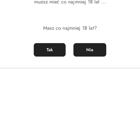
musisz mieć co najmniej 18 lat ...
o
o
statusie:
statusie:
Masz co najmniej 18 lat?
Tak
Nie