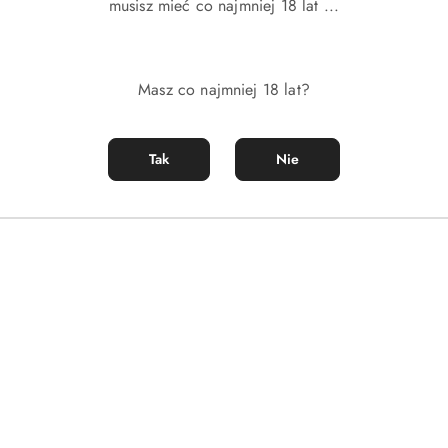
musisz mieć co najmniej 18 lat ...
iś i pozwól sobie na luksusowy, glamour styl, który oczaruje każ
Masz co najmniej 18 lat?
Produkty
Produkty
Polecane
Podobne produkty
Tak
Nie
o
o
statusie:
statusie: