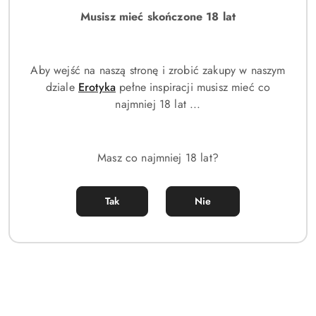
Zarejestruj się, aby otrzymać za ten zakup 1076 punktów
Musisz mieć skończone 18 lat
lojalnościowych.
Aby wejść na naszą stronę i zrobić zakupy w naszym
dziale
Erotyka
pełne inspiracji musisz mieć co
najmniej 18 lat ...
Ilość
szt.
Masz co najmniej 18 lat?
Do koszyka
Tak
Nie
Zamówienie telefoniczne: +48 453 559 870
Zostaw telefon
Dostępność
Wysyłka w ciągu:
24 godziny
i
Wyślij
Cena przesyłki:
0
dostawa