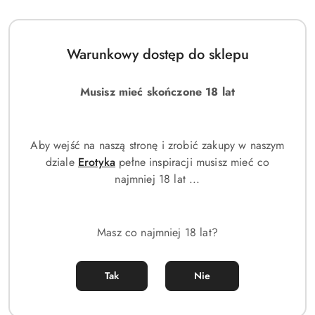
lojalnościowych.
Warunkowy dostęp do sklepu
Musisz mieć skończone 18 lat
Ilość
szt.
Aby wejść na naszą stronę i zrobić zakupy w naszym
Do koszyka
dziale
Erotyka
pełne inspiracji musisz mieć co
najmniej 18 lat ...
Zamówienie telefoniczne: +48 453 559 870
Zostaw telefon
Dostępność
Masz co najmniej 18 lat?
Wysyłka w ciągu:
24 godziny
i
Wyślij
Cena przesyłki:
0
dostawa
Tak
Nie
EAN:
3614274521382