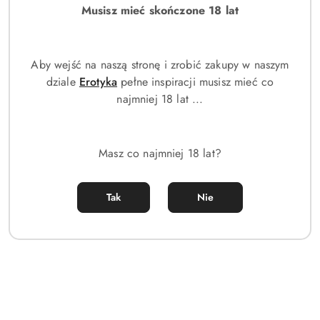
Musisz mieć skończone 18 lat
ZEGAREK MĘSKI CASIO Digital Moonphase WS-B1000-1AVDF +
BOX
Aby wejść na naszą stronę i zrobić zakupy w naszym
259.00
Cena:
dziale
Erotyka
pełne inspiracji musisz mieć co
najmniej 18 lat ...
Masz co najmniej 18 lat?
Tak
Nie