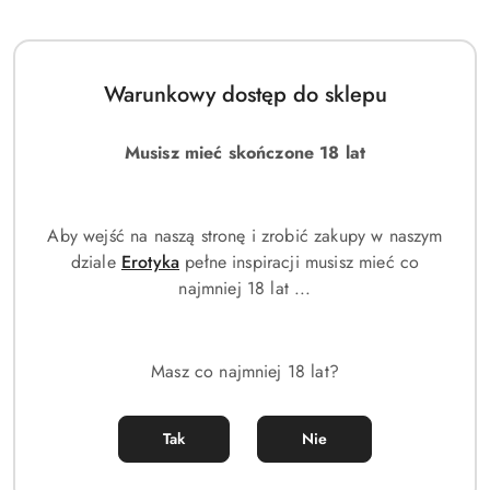
Warunkowy dostęp do sklepu
Musisz mieć skończone 18 lat
Aby wejść na naszą stronę i zrobić zakupy w naszym
dziale
Erotyka
pełne inspiracji musisz mieć co
najmniej 18 lat ...
Masz co najmniej 18 lat?
ZEGAREK MĘSKI DIESEL Griffed Chronograph DZ4656 + BOX
519.00
Tak
Nie
Cena: