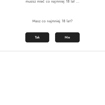
musisz mieć co najmniej 18 lat ...
Produkty
Produkty
Polecane
Podobne produkty
Masz co najmniej 18 lat?
o
o
statusie:
statusie:
Tak
Nie