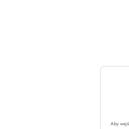
szerokość bransolety: 16 mm
maksymalny obwód ok. 22 cm
KOLORYSTYKA:
tarcza: szara
bransoleta: srebrna
koperta: srebrna
Pomiń karuzelę produktów
Aby wejś