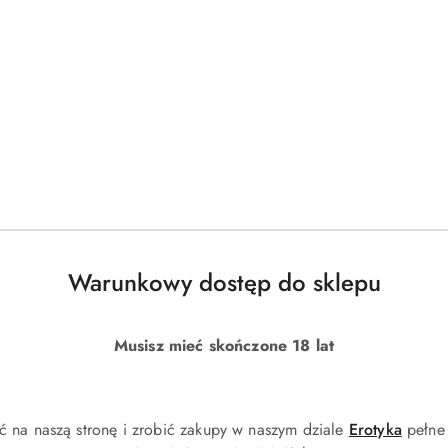
Warunkowy dostęp do sklepu
Produkty
Produkty
Polecane
Podobne produkty
o
o
Musisz mieć skończone 18 lat
statusie:
statusie:
ć na naszą stronę i zrobić zakupy w naszym dziale
Erotyka
pełne 